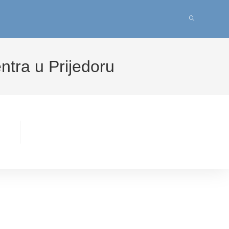
Uključi/isklju
pretragu
tra u Prijedoru
web-
stranice