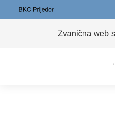
Preskoči
BKC Prijedor
na
sadržaj
Zvanična web s
Č