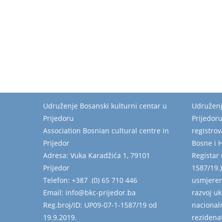
Udruženje Bosanski kulturni centar u
Udruženj
Prijedoru
Prijedor
Association Bosnian cultural centre in
registro
Prijedor
Bosne i 
Adresa: Vuka Karadžića 1, 79101
Registar 
Prijedor
1587/19.)
Telefon: +387 (0) 65 710 446
usmjeren
Email: info@bkc-prijedor.ba
razvoj u
Reg.broj/ID: UP09-07-1-1587/19 od
nacional
19.9.2019.
rezidenat