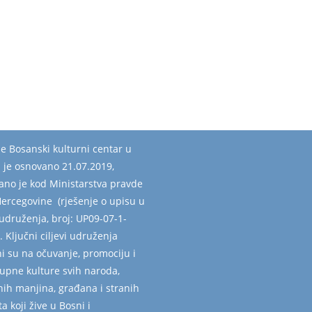
e Bosanski kulturni centar u
u je osnovano 21.07.2019,
vano je kod Ministarstva pravde
Hercegovine (rješenje o upisu u
udruženja, broj: UP09-07-1-
. Ključni ciljevi udruženja
i su na očuvanje, promociju i
kupne kulture svih naroda,
nih manjina, građana i stranih
a koji žive u Bosni i